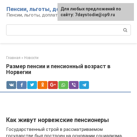
Перейти
Пенсии, льготы, доплаты
Для любых предложений по
к
Пенсии, льготы, доплаты: вопросы и инфо
сайту: 7daystodie@cp9.ru
контенту
Поиск:
Главная
»
Новости
Размер пенсии и пенсионный возраст в
Норвегии
Как живут норвежские пенсионеры
Государственный строй в рассматриваемом
государстве был построен на основании социализма,