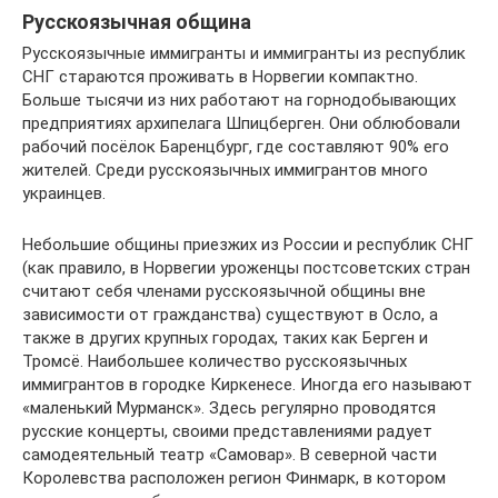
Русскоязычная община
Русскоязычные иммигранты и иммигранты из республик
СНГ стараются проживать в Норвегии компактно.
Больше тысячи из них работают на горнодобывающих
предприятиях архипелага Шпицберген. Они облюбовали
рабочий посёлок Баренцбург, где составляют 90% его
жителей. Среди русскоязычных иммигрантов много
украинцев.
Небольшие общины приезжих из России и республик СНГ
(как правило, в Норвегии уроженцы постсоветских стран
считают себя членами русскоязычной общины вне
зависимости от гражданства) существуют в Осло, а
также в других крупных городах, таких как Берген и
Тромсё. Наибольшее количество русскоязычных
иммигрантов в городке Киркенесе. Иногда его называют
«маленький Мурманск». Здесь регулярно проводятся
русские концерты, своими представлениями радует
самодеятельный театр «Самовар». В северной части
Королевства расположен регион Финмарк, в котором