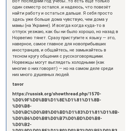
Вот последний год учёбы…то есть ещё только
один семестр остался…и надеюсь, что повезёт
найти работу и остаться дальше. Я себя просто
здесь уже больше дома чувствую, чем дома у
мамы (на Украине). И всегда когда куда-то в
отпуск уезжаю, как бы ни было хорошо, но назад в
Норвегию тянет. Сразу приступите к языку — это,
наверное, самое главное для новоприбывших
иностранцев, и общайтесь, не замыкайтесь в
тесном кругу общения с русскоговорящими.
Норвежцы могут выглядеть холодными (как
многие о них говорят) — но на самом деле среди
них много душевных людей.
tavor
https://russisk.org/showthread.php/1570-
%D0%9F%D0%BB%D1%8E%D1%81%D1%8B-
%D0%B8-
%D0%BC%D0%B8%D0%BD%D1%83%D1%81%D1%8B-
%D0%B6%D0%B8%D0%B7%D0%BD%D0%B8-
%D0%B2-
%D0%9D%D0%BE%D1%80%D0%B2%D0%B5%D0%B3