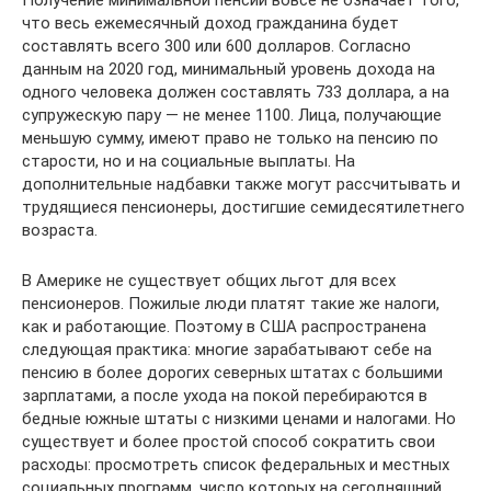
Получение минимальной пенсии вовсе не означает того,
что весь ежемесячный доход гражданина будет
составлять всего 300 или 600 долларов. Согласно
данным на 2020 год, минимальный уровень дохода на
одного человека должен составлять 733 доллара, а на
супружескую пару — не менее 1100. Лица, получающие
меньшую сумму, имеют право не только на пенсию по
старости, но и на социальные выплаты. На
дополнительные надбавки также могут рассчитывать и
трудящиеся пенсионеры, достигшие семидесятилетнего
возраста.
В Америке не существует общих льгот для всех
пенсионеров. Пожилые люди платят такие же налоги,
как и работающие. Поэтому в США распространена
следующая практика: многие зарабатывают себе на
пенсию в более дорогих северных штатах с большими
зарплатами, а после ухода на покой перебираются в
бедные южные штаты с низкими ценами и налогами. Но
существует и более простой способ сократить свои
расходы: просмотреть список федеральных и местных
социальных программ, число которых на сегодняшний