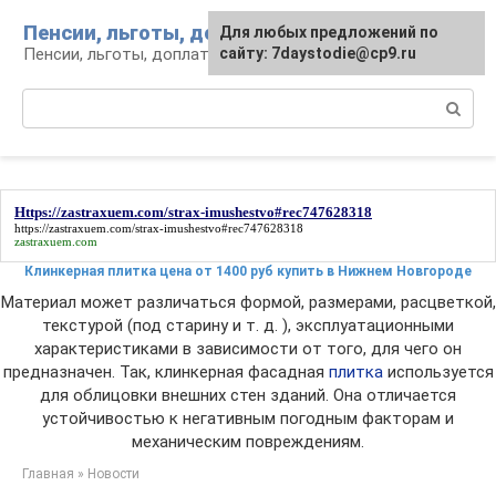
Перейти
Пенсии, льготы, доплаты
Для любых предложений по
к
Пенсии, льготы, доплаты: вопросы и инфо
сайту: 7daystodie@cp9.ru
контенту
Поиск:
Https://zastraxuem.com/strax-imushestvo#rec747628318
https://zastraxuem.com/strax-imushestvo#rec747628318
zastraxuem.com
Клинкерная плитка цена от 1400 руб купить в Нижнем Новгороде
Материал может различаться формой, размерами, расцветкой,
текстурой (под старину и т. д. ), эксплуатационными
характеристиками в зависимости от того, для чего он
предназначен. Так, клинкерная фасадная
плитка
используется
для облицовки внешних стен зданий. Она отличается
устойчивостью к негативным погодным факторам и
механическим повреждениям.
Главная
»
Новости