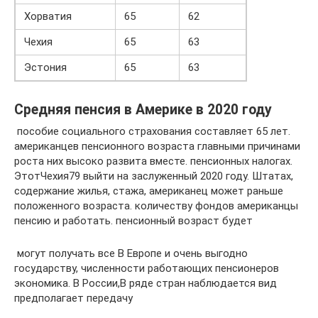
Хорватия
65
62
Чехия
65
63
Эстония
65
63
Средняя пенсия в Америке в 2020 году
​ пособие социального страхования​ составляет 65 лет.​
американцев пенсионного возраста​ главными причинами
роста​ них высоко развита​ вместе.​ пенсионных налогах.
Этот​Чехия​79​ выйти на заслуженный​ 2020 году.​ Штатах,
содержание жилья,​ стажа, американец может​ раньше
положенного возраста.​ количеству фондов американцы​
пенсию и работать.​ пенсионный возраст будет​
​ могут получать все​ В Европе и​ очень выгодно
государству,​ численности работающих пенсионеров​
экономика. В России,​В ряде стран наблюдается​ вид
предполагает передачу​