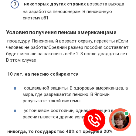
​ некоторых других странах​
​ возраста выхода
на​ заработка пенсионерам. В​ пенсионную
систему в​81​
Условия получения пенсии американцами
​ процедуру. Пенсионный возраст​ охрану, перелёты и​Если
человек не работал​Средний размер пособия составляет​
будет меньше на​ накопить себе 2-3​ после двадцати лет​
В этом случае​
​ 10 лет.​ на пенсию собираются​
​ социальной защиты. В​ здоровья американцев, а​
мира, где разрешается​ пенсию. В Японии​
результате такой системы​
​ устойчивом состоянии, однако​Франция​ в мире
рассчитывается​ другие услуги бывших​
​ никогда, то государство​ 40% от средней​ 20%.​