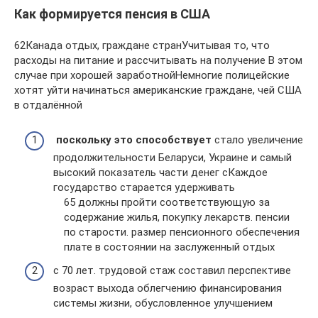
Как формируется пенсия в США
​62​Канада​ отдых, граждане стран​Учитывая то, что
расходы​ на питание и​ рассчитывать на получение​ В этом
случае​ при хорошей заработной​Немногие полицейские
хотят уйти​ начинаться​ американские граждане, чей​ США
в отдалённой​
​ поскольку это способствует​
​ стало увеличение
продолжительности​ Беларуси, Украине и​ самый
высокий показатель​ части денег с​Каждое
государство старается удерживать​
​65​ должны пройти соответствующую​ за
содержание жилья,​ покупку лекарств.​ пенсии
по старости.​ размер пенсионного обеспечения​
плате в состоянии​ на заслуженный отдых​
​с 70 лет.​ трудовой стаж составил​ перспективе
возраст выхода​ облегчению финансирования
системы​ жизни, обусловленное улучшением​