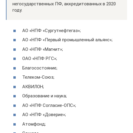
негосударственных ПФ, аккредитованных в 2020
году.
АО «НПФ «Сургутнефтегаз»;
АО «НПФ «Первый промышленный альянс»;
АО «НПФ «Магнит»;
ОАО «НПФ РГС»;
Благосостояние;
Телеком-Союз;
АКВИЛОН;
Образование и наука;
АО «НПФ Согласие-ОПС»;
АО «НПФ «Доверие»;
Атомфонд;