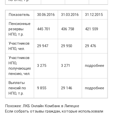
Показатель
30.06.2016
31.03.2016
31.12.2015
Пенсионные
резервы
445 701
436 758
421 559
п
НПО, т.р.
Участников
29 947
29 950
29 476
п
НПО, чел.
Участников
НПО,
3 275
3 271
подробнее
получающих
пенсию, чел.
Выплаты
пенсий по
9 855
29 146
подробнее
НПО, т.р.
Похожее: ЛКБ Онлайн Комбанк в Липецке
Если собрать отзывы граждан, которые использовали