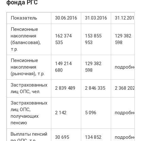
фонда РГС
Показатель
30.06.2016
31.03.2016
31.12.2015
Пенсионные
накопления
162 374
153 855
129 382
(балансовая),
535
953
598
т.р.
Пенсионные
149 214
129 382
накопления
подробнее
680
598
(рыночная), т.р.
Застрахованных
2 839 489
2 846 335
2 368 202
лиц ОПС, чел.
Застрахованных
лиц ОПС,
2 142
5 096
подробнее
получающих
пенсию
Выплаты пенсий
30 695
134 852
подробнее
по ОПС, т.р.