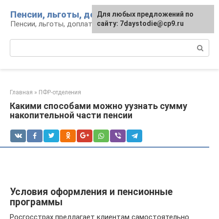
Перейти
Пенсии, льготы, доплаты
Для любых предложений по
к
Пенсии, льготы, доплаты: вопросы и инфо
сайту: 7daystodie@cp9.ru
контенту
Поиск:
Главная
»
ПФР-отделения
Какими способами можно уузнать сумму
накопительной части пенсии
Условия оформления и пенсионные
программы
Росгосстрах предлагает клиентам самостоятельно