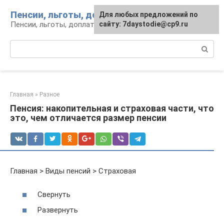
Перейти
Пенсии, льготы, доплаты
Для любых предложений по
к
Пенсии, льготы, доплаты: вопросы и инфо
сайту: 7daystodie@cp9.ru
контенту
Поиск:
Главная
»
Разное
Пенсия: накопительная и страховая части, что
это, чем отличается размер пенсии
Главная > Виды пенсий > Страховая
Свернуть
Развернуть