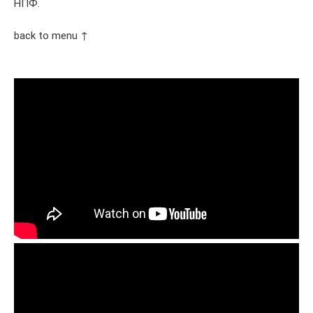
НПФ.
back to menu ↑