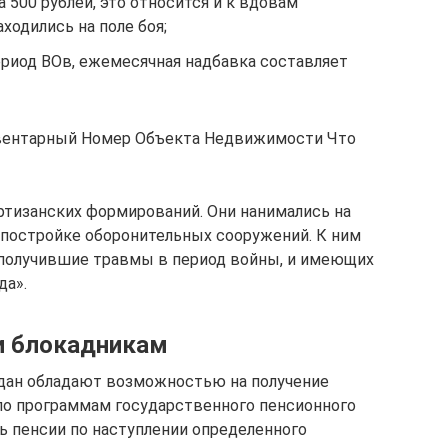
 500 рублей, это относится и к вдовам
ходились на поле боя;
ериод ВОв, ежемесячная надбавка составляет
нвентарный Номер Объекта Недвижимости Что
ртизанских формирований. Они нанимались на
в постройке оборонительных сооружений. К ним
 получившие травмы в период войны, и имеющих
да».
и блокадникам
дан обладают возможностью на получение
по программам государственного пенсионного
ь пенсии по наступлении определенного