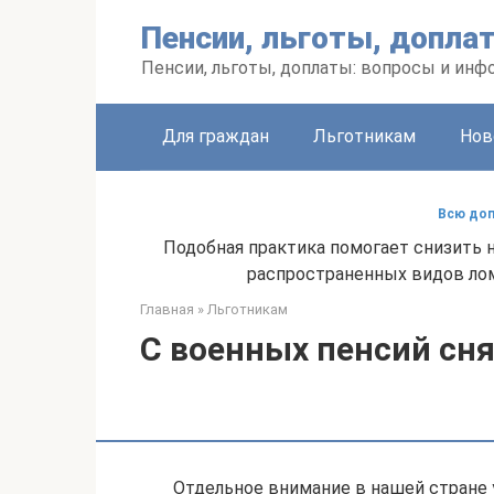
Перейти
Пенсии, льготы, допла
к
контенту
Пенсии, льготы, доплаты: вопросы и инф
Для граждан
Льготникам
Нов
Всю доп
Подобная практика помогает снизить 
распространенных видов лома
Главная
»
Льготникам
С военных пенсий сн
Отдельное внимание в нашей стране 