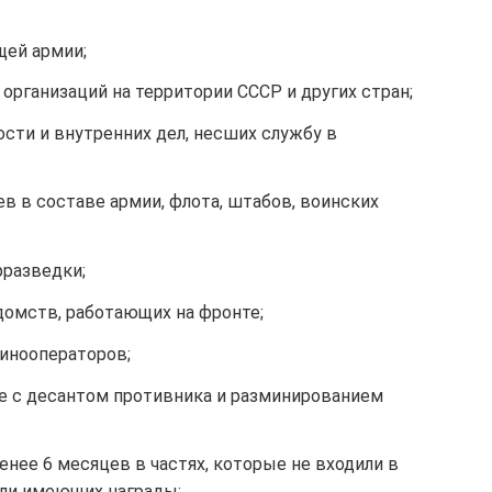
ей армии;
 организаций на территории СССР и других стран;
сти и внутренних дел, несших службу в
в в составе армии, флота, штабов, воинских
рразведки;
домств, работающих на фронте;
инооператоров;
е с десантом противника и разминированием
енее 6 месяцев в частях, которые не входили в
ли имеющих награды;