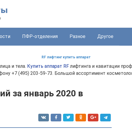
ты
о
ости
ПФР-отделения
Разное
Другое
RF лифтинг купить аппарат
ица и тела.
Купить аппарат RF
лифтинга и кавитации проф
ону +7 (495) 203-59-73. Большой ассортимент косметоло
й за январь 2020 в