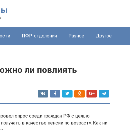
ты
о
ости
ПФР-отделения
Разное
Другое
можно ли повлиять
 провел опрос среди граждан РФ с целью
олучать в качестве пенсии по возрасту. Как ни
е.