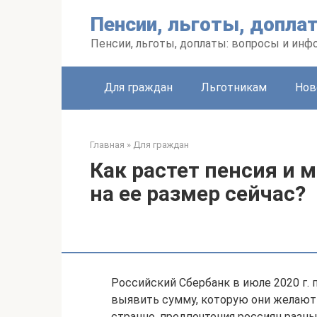
Перейти
Пенсии, льготы, допла
к
контенту
Пенсии, льготы, доплаты: вопросы и инф
Для граждан
Льготникам
Нов
Главная
»
Для граждан
Как растет пенсия и 
на ее размер сейчас?
Российский Сбербанк в июле 2020 г.
выявить сумму, которую они желают п
странно, предпочтения россиян разны