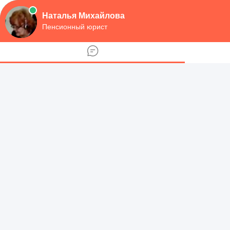
Перейти
Пенсии, льготы, доплаты
к
Пенсии, льготы, доплаты: вопросы и инфо
контенту
Поиск:
Услуги Авитолога под ключ
В режиме законодательных ограничений рекламы табака,
приходилось мыслить максимально нестандартно. Сегодня
Георгий - руководитель отдела маркетинга компании
QQROOZA. За его плечами серьезный бэкграунд, но он не
перестает ежедневно учиться и совершенствовать свои
знания в любимой сфере.
Главная
»
Для граждан
Справка уточняющая право на досрочное
назначение трудовой пенсии