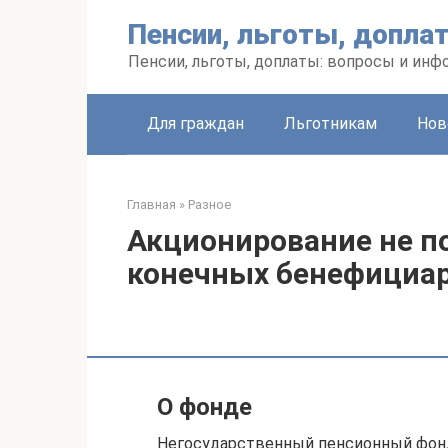
Перейти
Пенсии, льготы, допла
к
контенту
Пенсии, льготы, доплаты: вопросы и инф
Для граждан
Льготникам
Нов
Главная
»
Разное
Акционирование не п
конечных бенефициа
О фонде
Негосударственный пенсионный фонд