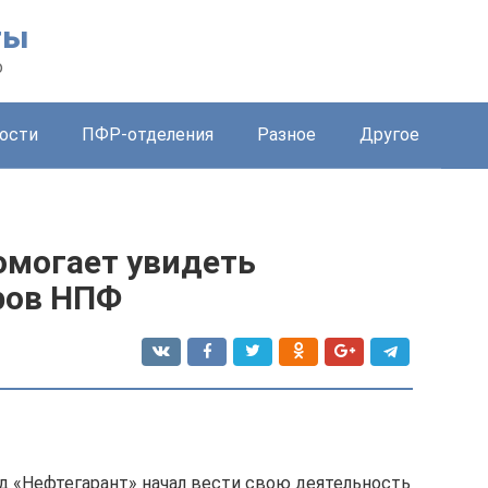
ты
о
ости
ПФР-отделения
Разное
Другое
омогает увидеть
ров НПФ
 «Нефтегарант» начал вести свою деятельность