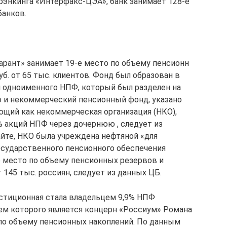
рэнкинга «Интерфакс-ЦЭА», банк занимает 128-е
банков.
ант» занимает 19-е место по объему пенсионн​
уб. от 65 тыс. клиентов. Фонд был образован в
и одноименного НПФ, который был разделен на
 и некоммерческий пенсионный фонд, указано
ющий как некоммерческая организация (НКО),
 акций НПФ через дочернюю , следует из
айте, НКО была учреждена нефтяной «для
осударственного пенсионного обеспечения
е место по объему пенсионных резервов и
 145 тыс. россиян, следует из данных ЦБ.
естиционная стала владельцем 9,9% НПФ
ем которого является концерн «Россиум» Романа
 по объему пенсионных накоплений. По данным