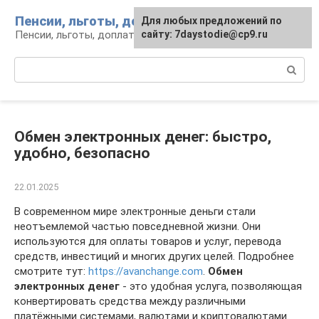
Перейти
Пенсии, льготы, доплаты
Для любых предложений по
к
Пенсии, льготы, доплаты: вопросы и инфо
сайту: 7daystodie@cp9.ru
контенту
Поиск:
Обмен электронных денег: быстро,
удобно, безопасно
22.01.2025
В современном мире электронные деньги стали
неотъемлемой частью повседневной жизни. Они
используются для оплаты товаров и услуг, перевода
средств, инвестиций и многих других целей. Подробнее
смотрите тут:
https://avanchange.com
.
Обмен
электронных денег
- это удобная услуга, позволяющая
конвертировать средства между различными
платёжными системами, валютами и криптовалютами.