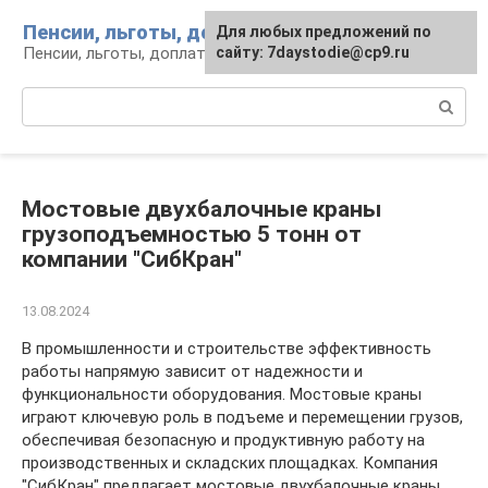
Перейти
Пенсии, льготы, доплаты
Для любых предложений по
к
Пенсии, льготы, доплаты: вопросы и инфо
сайту: 7daystodie@cp9.ru
контенту
Поиск:
Мостовые двухбалочные краны
грузоподъемностью 5 тонн от
компании "СибКран"
13.08.2024
В промышленности и строительстве эффективность
работы напрямую зависит от надежности и
функциональности оборудования. Мостовые краны
играют ключевую роль в подъеме и перемещении грузов,
обеспечивая безопасную и продуктивную работу на
производственных и складских площадках. Компания
"СибКран" предлагает мостовые двухбалочные краны